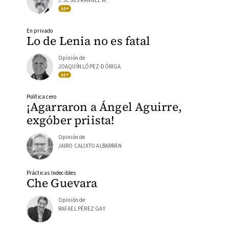
J. JESÚS RANGEL M.
En privado
Lo de Lenia no es fatal
Opinión de
JOAQUÍN LÓPEZ-DÓRIGA
Política cero
¡Agarraron a Ángel Aguirre,
exgóber priista!
Opinión de
JAIRO CALIXTO ALBARRÁN
Prácticas Indecibles
Che Guevara
Opinión de
RAFAEL PÉREZ GAY