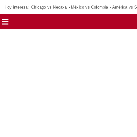
Hoy interesa:
Chicago vs Necaxa
México vs Colombia
América vs S