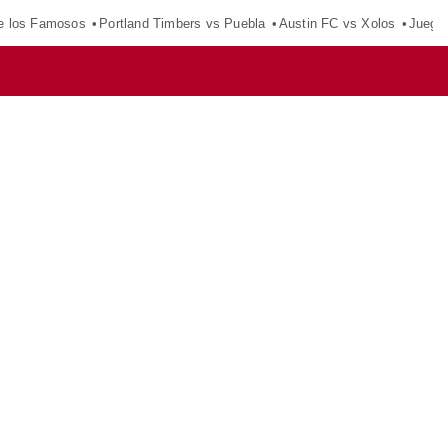
e los Famosos
Portland Timbers vs Puebla
Austin FC vs Xolos
Juego