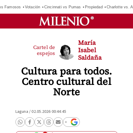
los Famosos
Votación
Cincinnati vs Pumas
Propiedad
Charlotte vs. A
María
Cartel de
Isabel
espejos
Saldaña
Cultura para todos.
Centro cultural del
Norte
Laguna
/
02.05.2026 00:44:45