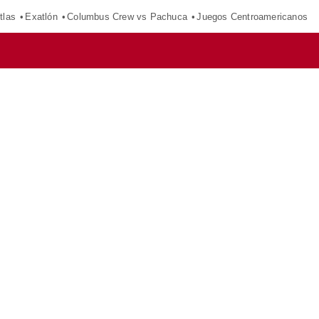
tlas
Exatlón
Columbus Crew vs Pachuca
Juegos Centroamericanos