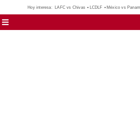
Hoy interesa:
LAFC vs Chivas
LCDLF
México vs Pana