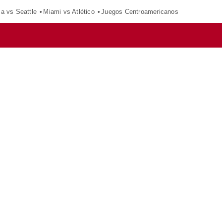
ca vs Seattle
Miami vs Atlético
Juegos Centroamericanos