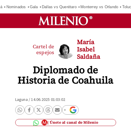
má
Nominados
Gala
Dallas vs Querétaro
Monterrey vs Orlando
Tolu
María
Cartel de
Isabel
espejos
Saldaña
Diplomado de
Historia de Coahuila
Laguna
/
14.06.2025 01:03:02
Únete al canal de Milenio