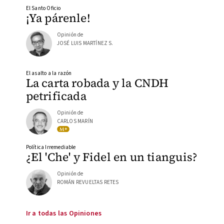
El Santo Oficio
¡Ya párenle!
Opinión de
JOSÉ LUIS MARTÍNEZ S.
El asalto a la razón
La carta robada y la CNDH
petrificada
Opinión de
CARLOS MARÍN
Política Irremediable
¿El 'Che' y Fidel en un tianguis?
Opinión de
ROMÁN REVUELTAS RETES
Ir a todas las Opiniones