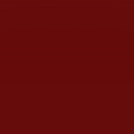
Sea como sea, la patada ya caló
en la espinilla. Las fuentes del
diario estadounidense han
logrado el objetivo: que se sepa
quiénes son los otros cercanos a
Palacio Nacional que podrían
caer, si México no cumple la
demanda de entregar a Rocha
Moya y si Washington percibe el
discurso presidencial de hace
tres días en el Monumento a la
Revolución como un acto de
protección a la narcopolítica y
no de defensa de la soberanía.