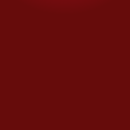
MÁS OPINIONES
Política zoom
La trampa maldita
Opinión de
RICARDO RAPHAEL
Pronóstico del Clímax
El perrote de Juan
Opinión de
XAVIER VELASCO
Estira y afloja
Citi sin mayoría de Banamex