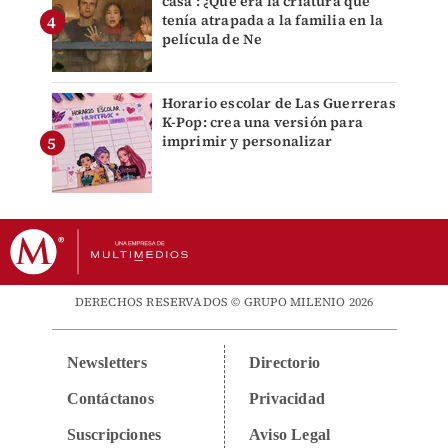
casa’: ¿Qué era la criatura que
tenía atrapada a la familia en la
película de Ne
Horario escolar de Las Guerreras
K-Pop: crea una versión para
imprimir y personalizar
DERECHOS RESERVADOS © GRUPO MILENIO 2026
Newsletters
Directorio
Contáctanos
Privacidad
Suscripciones
Aviso Legal