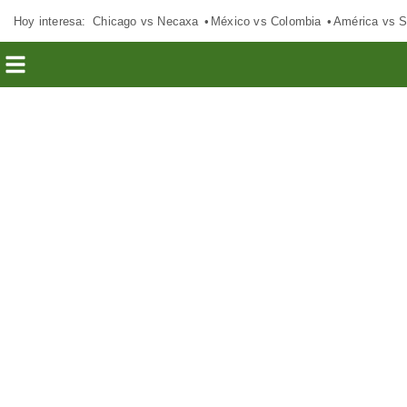
Hoy interesa:
Chicago vs Necaxa
México vs Colombia
América vs S