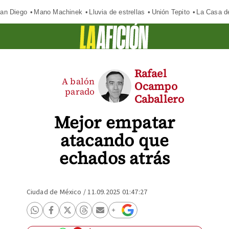
an Diego
Mano Machinek
Lluvia de estrellas
Unión Tepito
La Casa d
Rafael
A balón
Ocampo
parado
Caballero
Mejor empatar
atacando que
echados atrás
Ciudad de México
/
11.09.2025 01:47:27