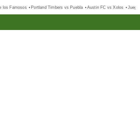
e los Famosos
Portland Timbers vs Puebla
Austin FC vs Xolos
Juego