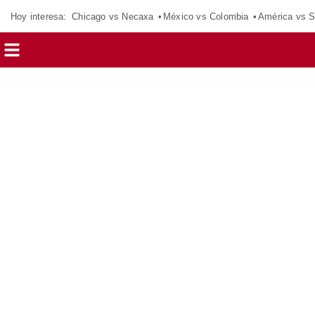
Hoy interesa:
Chicago vs Necaxa
México vs Colombia
América vs S