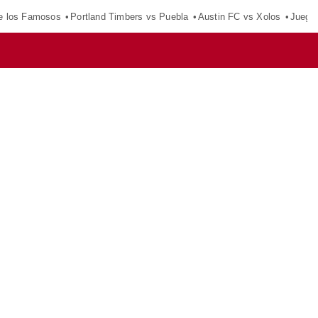
e los Famosos
Portland Timbers vs Puebla
Austin FC vs Xolos
Juego