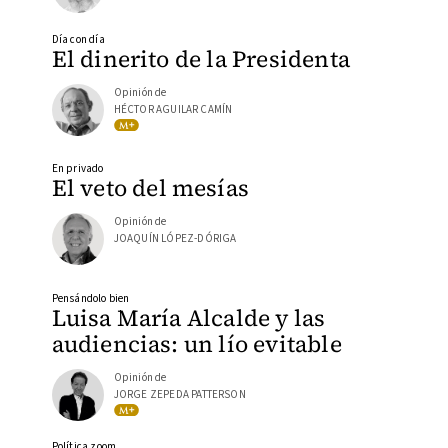
Día con día
El dinerito de la Presidenta
Opinión de
HÉCTOR AGUILAR CAMÍN
En privado
El veto del mesías
Opinión de
JOAQUÍN LÓPEZ-DÓRIGA
Pensándolo bien
Luisa María Alcalde y las
audiencias: un lío evitable
Opinión de
JORGE ZEPEDA PATTERSON
Política zoom