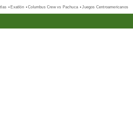
tlas
Exatlón
Columbus Crew vs Pachuca
Juegos Centroamericanos