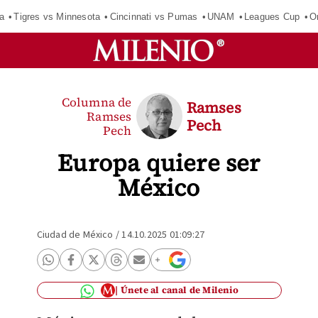
a
Tigres vs Minnesota
Cincinnati vs Pumas
UNAM
Leagues Cup
O
Columna de
Ramses
Ramses
Pech
Pech
Europa quiere ser
México
Ciudad de México
/
14.10.2025 01:09:27
Únete al canal de Milenio