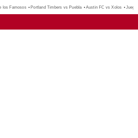
e los Famosos
Portland Timbers vs Puebla
Austin FC vs Xolos
Juego