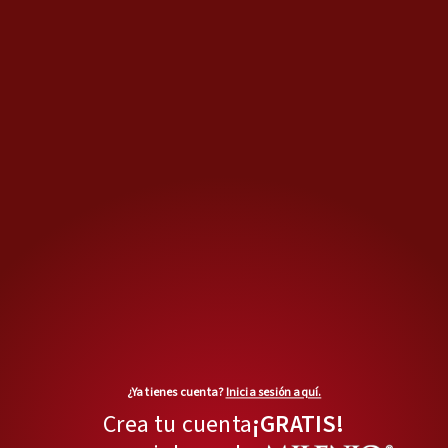
MÁS OPINIONES
Columna Invitada
La cacería récord por el
sucesor de 'El Mencho'
Opinión de
ÓSCAR BALDERAS
¿Ya tienes cuenta?
Inicia sesión aquí.
Las otras competencias
Crea tu cuenta
¡GRATIS!
Con el fin del Mundial, ¿se