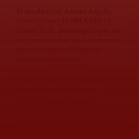
El día de ayer, Arturo Ángel,
corresponsal de
MILENIO
en
Nueva York, me aseguró que no
hay una sola huella documental
que permita confirmar las
hipótesis anteriores.
¿Dónde está realmente Díaz
Vega? El Servicio de
Inmigración y Control de
Aduanas (ICE) tendría noticia
suyas si hubiese ingresado en
calidad de detenido.