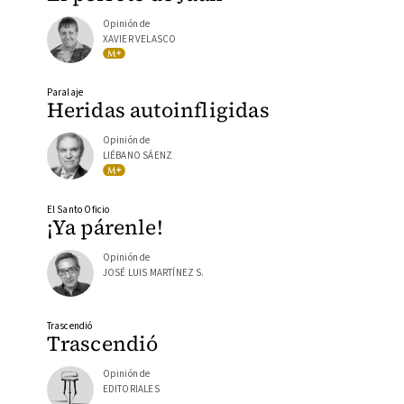
Opinión de
XAVIER VELASCO
Paralaje
Heridas autoinfligidas
Opinión de
LIÉBANO SÁENZ
El Santo Oficio
¡Ya párenle!
Opinión de
JOSÉ LUIS MARTÍNEZ S.
Trascendió
Trascendió
Opinión de
EDITORIALES