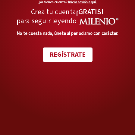
¿Ya tienes cuenta?
Inicia sesión aquí.
Crea tu cuenta
¡GRATIS!
Pensándolo bien
Luisa María Alcalde y las
para seguir leyendo
audiencias: un lío evitable
No te cuesta nada, únete al periodismo con carácter.
Opinión de
JORGE ZEPEDA PATTERSON
REGÍSTRATE
En privado
El veto del mesías
Opinión de
JOAQUÍN LÓPEZ-DÓRIGA
Uno hasta el fondo
Los defensores de la dictadura
cubana
Opinión de
GIL GAMÉS