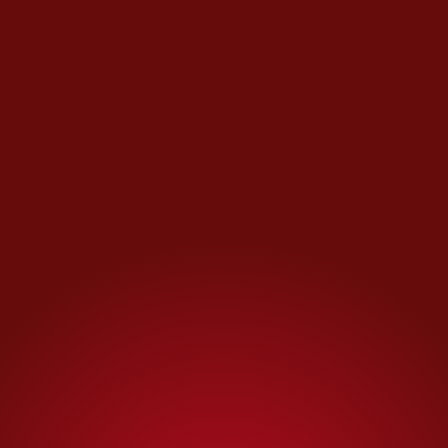
MÁS OPINIONES
Día con día
El dinerito de la Presidenta
Opinión de
HÉCTOR AGUILAR CAMÍN