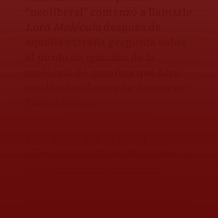
“neoliberal” comenzó a llamarle
Lord Molécula
después de
aquella extraña pregunta sobre
el punto de ignición de la
molécula de gasolina que hizo
estallar los ductos de Pemex en
Tlahuelilpan.
Bien docto que es usted. Debe
ser frustrante la mediocridad de
sus compañeros que poco
entendieron sobre el discurrir
de su palabrería durante tantas
conferencias presidenciales.