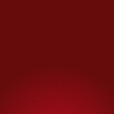
MÁS OPINIONES
Columna Invitada
La cacería récord por el
sucesor de 'El Mencho'
Opinión de