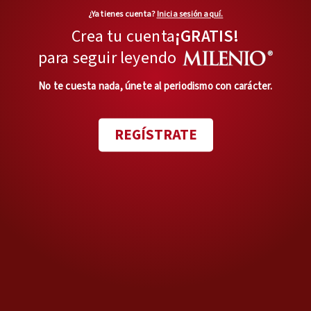
ÓSCAR BALDERAS
¿Ya tienes cuenta?
Inicia sesión aquí.
Crea tu cuenta
¡GRATIS!
En privado
¿Presidente siempre?
para seguir leyendo
Opinión de
No te cuesta nada, únete al periodismo con carácter.
JOAQUÍN LÓPEZ-DÓRIGA
Día con día
REGÍSTRATE
El Estado empresario: un
botarate
Opinión de
HÉCTOR AGUILAR CAMÍN
Duda razonable
Audiencias y la mañanera: un
buen paso atrás
Opinión de
CARLOS PUIG