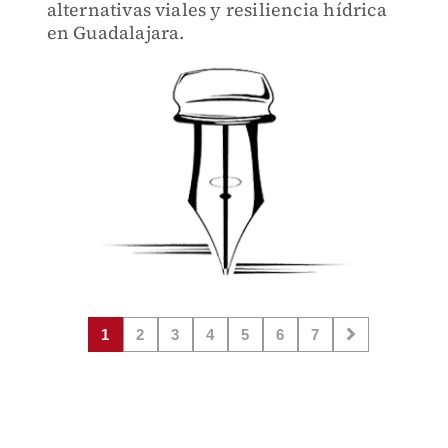
alternativas viales y resiliencia hídrica
en Guadalajara.
1
2
3
4
5
6
7