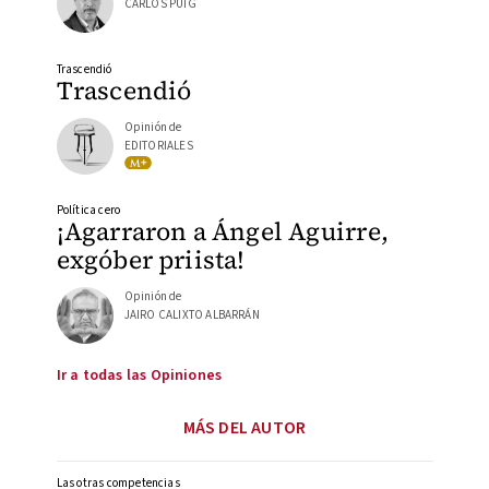
CARLOS PUIG
Trascendió
Trascendió
Opinión de
EDITORIALES
Política cero
¡Agarraron a Ángel Aguirre,
exgóber priista!
Opinión de
JAIRO CALIXTO ALBARRÁN
Ir a todas las Opiniones
MÁS DEL AUTOR
Las otras competencias