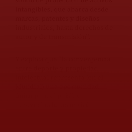
sólido de protección de activos
intangibles, que abarca desde
marcas, patentes y diseños
industriales, hasta derechos de
autor y de transmisión”.
Y explica que “la convergencia
entre deporte y propiedad
intelectual representa (en el
Mundial) una oportunidad
única para el país”, y
aprovecharla permitirá
impulsar el desarrollo.