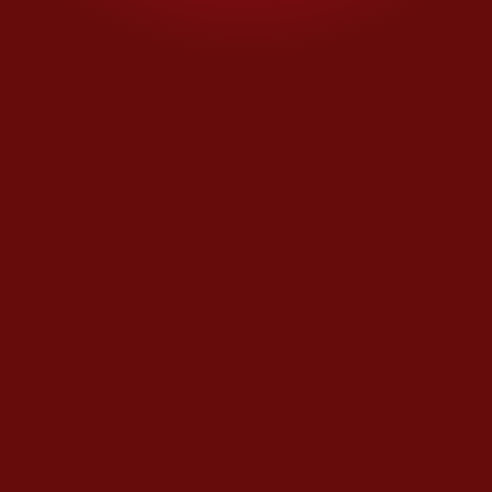
audiencias: un lío evitable
Opinión de
JORGE ZEPEDA PATTERSON
Día con día
El dinerito de la Presidenta
Opinión de
HÉCTOR AGUILAR CAMÍN
En privado
El veto del mesías
Opinión de
JOAQUÍN LÓPEZ-DÓRIGA
Política zoom
Operación aguacate
Opinión de
RICARDO RAPHAEL