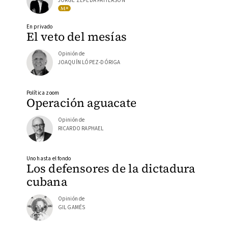
JORGE ZEPEDA PATTERSON
En privado
El veto del mesías
Opinión de
JOAQUÍN LÓPEZ-DÓRIGA
Política zoom
Operación aguacate
Opinión de
RICARDO RAPHAEL
Uno hasta el fondo
Los defensores de la dictadura
cubana
Opinión de
GIL GAMÉS