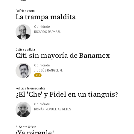
Política zoom
La trampa maldita
Opinión de
RICARDO RAPHAEL
Estira y afloja
Citi sin mayoría de Banamex
Opinión de
J. JESÚS RANGEL M.
Política Irremediable
¿El 'Che' y Fidel en un tianguis?
Opinión de
ROMÁN REVUELTAS RETES
El Santo Oficio
¡Ya párenle!