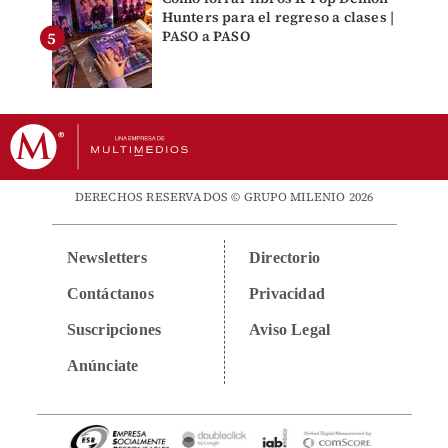
Hunters para el regreso a clases |
PASO a PASO
DERECHOS RESERVADOS © GRUPO MILENIO 2026
Newsletters
Directorio
Contáctanos
Privacidad
Suscripciones
Aviso Legal
Anúnciate