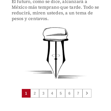
El futuro, como se dice, alcanzará a
México más temprano que tarde. Todo se
reducirá, miren ustedes, a un tema de
pesos y centavos.
1
2
3
4
5
6
7