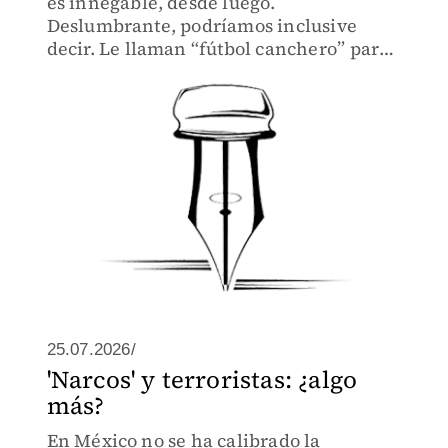
es innegable, desde luego.
Deslumbrante, podríamos inclusive
decir. Le llaman “fútbol canchero” para
enmascarar un juego de barriada hecho
de rudezas, trampas, engaños e
infracciones
25.07.2026/
'Narcos' y terroristas: ¿algo
más?
En México no se ha calibrado la