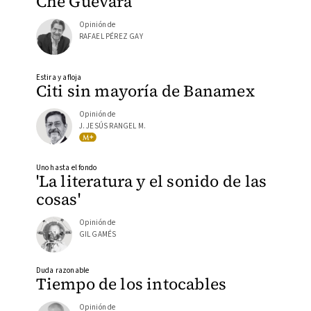
Che Guevara
Opinión de
RAFAEL PÉREZ GAY
Estira y afloja
Citi sin mayoría de Banamex
Opinión de
J. JESÚS RANGEL M.
Uno hasta el fondo
'La literatura y el sonido de las
cosas'
Opinión de
GIL GAMÉS
Duda razonable
Tiempo de los intocables
Opinión de