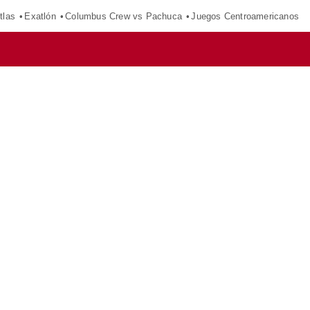
tlas
Exatlón
Columbus Crew vs Pachuca
Juegos Centroamericanos