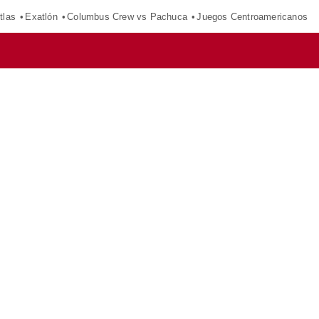
tlas
Exatlón
Columbus Crew vs Pachuca
Juegos Centroamericanos