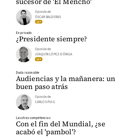
sucesor de 'El Mencho'
Opinión de
ÓSCAR BALDERAS
En privado
¿Presidente siempre?
Opinión de
JOAQUÍN LÓPEZ-DÓRIGA
Duda razonable
Audiencias y la mañanera: un
buen paso atrás
Opinión de
CARLOS PUIG
Las otras competencias
Con el fin del Mundial, ¿se
acabó el 'pambol'?