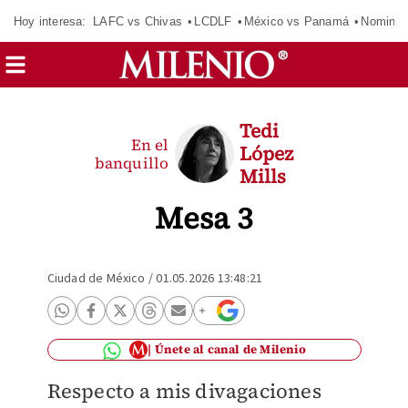
Hoy interesa:
LAFC vs Chivas
LCDLF
México vs Panamá
Nomina
Tedi
En el
López
banquillo
Mills
Mesa 3
Ciudad de México
/
01.05.2026 13:48:21
Únete al canal de Milenio
Respecto a mis divagaciones