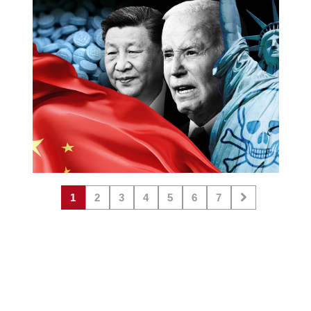
por consumo cayeron a casi la mitad.
1
2
3
4
5
6
7