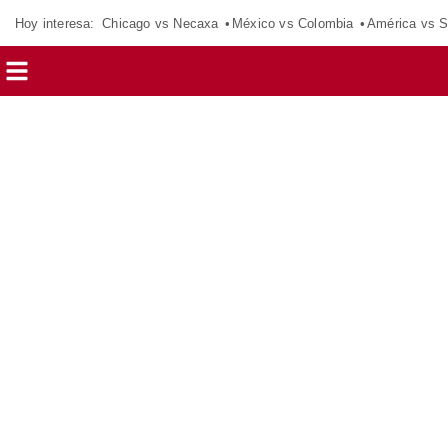
Hoy interesa:
Chicago vs Necaxa
México vs Colombia
América vs S