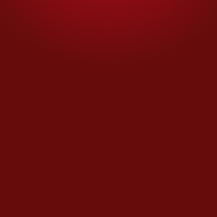
MÁS OPINIONES
Las otras competencias
Con el fin del Mundial, ¿se
acabó el 'pambol'?
Opinión de
ROBERTO FUENTES VIVAR
Día con día
El dinerito de la Presidenta
Opinión de
HÉCTOR AGUILAR CAMÍN
Pensándolo bien
Luisa María Alcalde y las
audiencias: un lío evitable
Opinión de