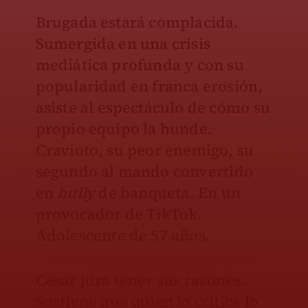
Brugada estará complacida.
Sumergida en una crisis
mediática profunda y con su
popularidad en franca erosión,
asiste al espectáculo de cómo su
propio equipo la hunde.
Cravioto, su peor enemigo, su
segundo al mando convertido
en
bully
de banqueta. En un
provocador de TikTok.
Adolescente de 57 años.
César jura tener sus razones.
Sostiene que quien lo critica lo