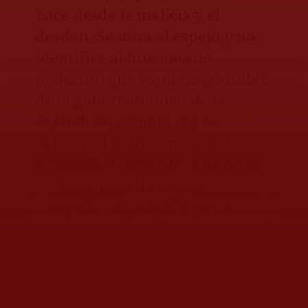
hace desde la malicia y el
desdén. Se mira al espejo y no
identifica al funcionario
poderoso que es, al responsable
de la gobernabilidad de la
capital. En cambio, en su
cabeza, él es un funcionario
hostigado y acosado, una mera
víctima. Hay, dice, una
campaña orquestada por sus
opositores para desprestigiar el
trabajo de su gobierno. Ese que
solo los ricos se niegan a
entender.