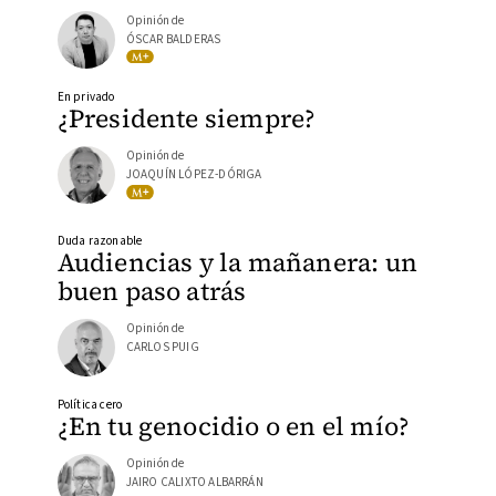
Opinión de
ÓSCAR BALDERAS
En privado
¿Presidente siempre?
Opinión de
JOAQUÍN LÓPEZ-DÓRIGA
Duda razonable
Audiencias y la mañanera: un
buen paso atrás
Opinión de
CARLOS PUIG
Política cero
¿En tu genocidio o en el mío?
Opinión de
JAIRO CALIXTO ALBARRÁN