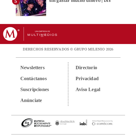
sin gastar mucho dinero | DIY
DERECHOS RESERVADOS © GRUPO MILENIO 2026
Newsletters
Directorio
Contáctanos
Privacidad
Suscripciones
Aviso Legal
Anúnciate