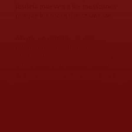
justicia mueven a los mexicanos
porque los tocan directamente.
Ahora, en cambio, se está
intentando movilizar al
electorado contra una supuesta
intervención de Estados Unidos
que, en efecto, la mayoría de los
mexicanos rechaza, pero que no
es una agenda representativa de
los agravios cotidianos de la
población. De hecho, una buena
parte de los mexicanos
canjearían soberanía por