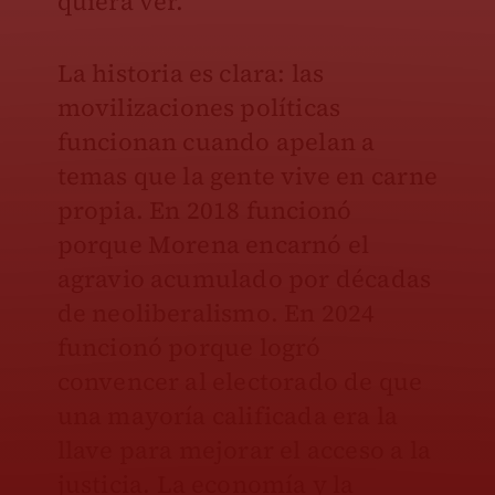
quiera ver.
La historia es clara: las
movilizaciones políticas
funcionan cuando apelan a
temas que la gente vive en carne
propia. En 2018 funcionó
porque Morena encarnó el
agravio acumulado por décadas
de neoliberalismo. En 2024
funcionó porque logró
convencer al electorado de que
una mayoría calificada era la
llave para mejorar el acceso a la
justicia. La economía y la