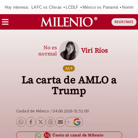
Hoy interesa:
LAFC vs Chivas
LCDLF
México vs Panamá
Nomina
REGÍSTRATE
No es
Viri Ríos
normal
La carta de AMLO a
Trump
Ciudad de México
/
04.06.2026 01:52:00
Únete al canal de Milenio