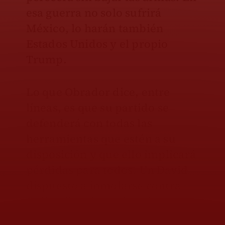
esa guerra no solo sufrirá
México, lo harán también
Estados Unidos y el propio
Trump.
Lo que Obrador dice, entre
líneas, es que su partido se
defenderá con todas las
herramientas que estén a su
disposición y que ello implicará
pérdidas para todos. Un David
dispuesto a inmolarse contra
Goliat. Eso sí, no sin primero
darle unos buenos golpes. Una