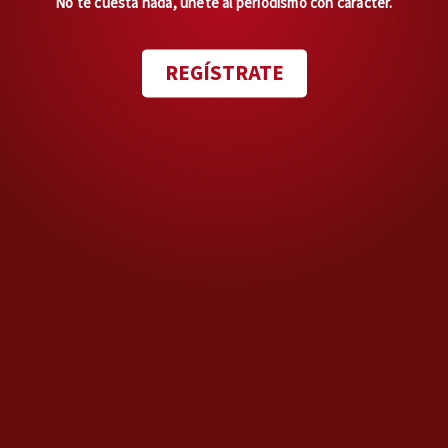
No te cuesta nada, únete al periodismo con carácter.
MÁS OPINIONES
REGÍSTRATE
En privado
Lo de Lenia no es fatal
Opinión de
JOAQUÍN LÓPEZ-DÓRIGA
Día con día
Derecho a la información y
usurpación de las audiencias
Opinión de
HÉCTOR AGUILAR CAMÍN
Duda razonable
Tiempo de los intocables
Opinión de
CARLOS PUIG