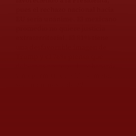
favoreciendo a la Presidenta,
pues el rechazo nacional hacia
EU sería unánime. El mexicano
promedio no quiere justicia
extraterritorial. El 81% tiene
una desfavorable imagen de
Trump y el 76% piensa que
debemos proteger la soberanía
y no permitir que EU se meta,
según encuesta de
El
Financiero
.
La única salida real a este
embrollo es juzgar a Rocha
Moya en México con un proceso