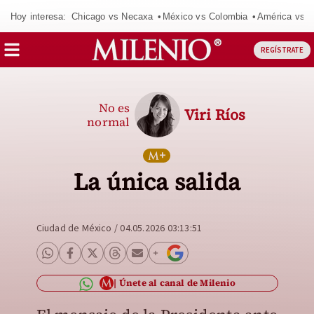
Hoy interesa:
Chicago vs Necaxa
México vs Colombia
América vs S
REGÍSTRATE
No es
Viri Ríos
normal
La única salida
Ciudad de México
/
04.05.2026 03:13:51
Únete al canal de Milenio