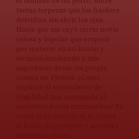
el nombre de mi perro, entre
tantas torpezas que los
hackers
descifran sin abrir los ojos.
Hasta que me cayó cierta novia
celosa y bipolar que empezó
por meterse en mi buzón y
terminó insultando a mis
seguidoras desde mi propia
cuenta de
Twitter
. ¿Cómo
explicar el sentimiento de
fragilidad que acompaña al
secuestro de tus contraseñas? Es
como si un intruso se te colara
al fondo del cerebro y apretara
botones a placer.