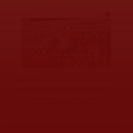
Invierto, desde entonces, un
esmero especial en pergeñar
contraseñas difíciles, más para
mí sencillas de evocar.
Teóricamente, claro. Conservo
en la cabeza números