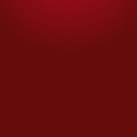
MÁS OPINIONES
En privado
Lo de Lenia no es fatal
Opinión de
JOAQUÍN LÓPEZ-DÓRIGA
Duda razonable
Tiempo de los intocables
Opinión de
CARLOS PUIG
Día con día