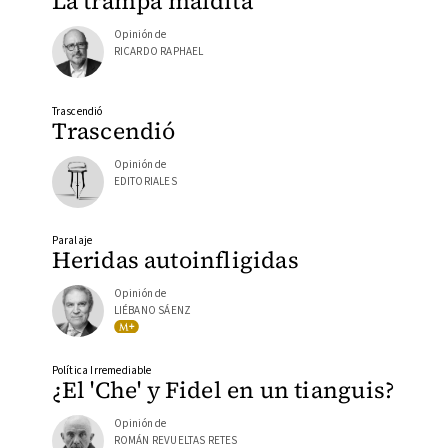
La trampa maldita
Opinión de
RICARDO RAPHAEL
Trascendió
Trascendió
Opinión de
EDITORIALES
Paralaje
Heridas autoinfligidas
Opinión de
LIÉBANO SÁENZ
Política Irremediable
¿El 'Che' y Fidel en un tianguis?
Opinión de
ROMÁN REVUELTAS RETES