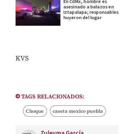
En CdMx, hombre es
asesinado a balazos en
Iztapalapa; responsables
huyeron del lugar
KVS
TAGS RELACIONADOS:
Choque
caseta mexico puebla
Zuleyma García