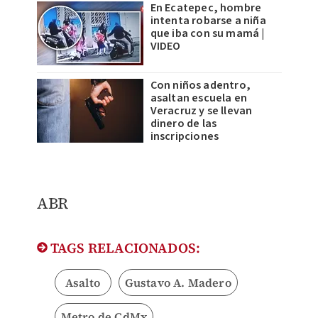
En Ecatepec, hombre
intenta robarse a niña
que iba con su mamá |
VIDEO
Con niños adentro,
asaltan escuela en
Veracruz y se llevan
dinero de las
inscripciones
ABR
TAGS RELACIONADOS:
Asalto
Gustavo A. Madero
Metro de CdMx