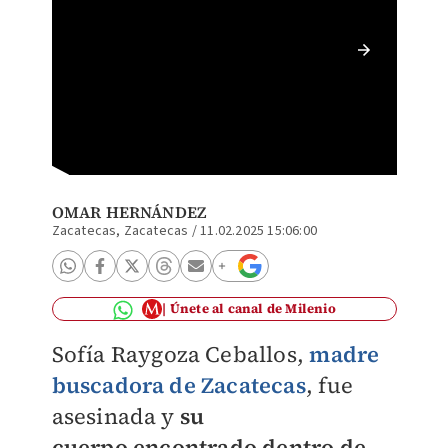
En 2023
hija, q
(Archiv
OMAR HERNÁNDEZ
Zacatecas, Zacatecas
/
11.02.2025 15:06:00
Únete al canal de Milenio
Sofía Raygoza Ceballos,
madre
buscadora de Zacatecas
, fue
asesinada y
su
cuerpo
encontrad
o dentro de