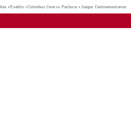
tlas
Exatlón
Columbus Crew vs Pachuca
Juegos Centroamericanos