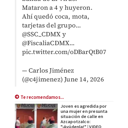
Mataron a 4 y huyeron.
Ahí quedó coca, mota,
tarjetas del grupo…
@SSC_CDMX
y
@FiscaliaCDMX
…
pic.twitter.com/oDBarQtB07
— Carlos Jiménez
(@c4jimenez)
June 14, 2026
Te recomendamos...
Joven es agredida por
una mujer en presunta
situación de calle en
Azcapotzalco:
"¡Ayúdenla!" | VIDEO