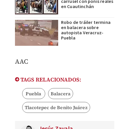
carrusel con ponis reales
en Cuautinchán
Robo de tráiler termina
en balacera sobre
autopista Veracruz-
Puebla
AAC
TAGS RELACIONADOS:
Puebla
Balacera
Tlacotepec de Benito Juárez
Jesús Zavala