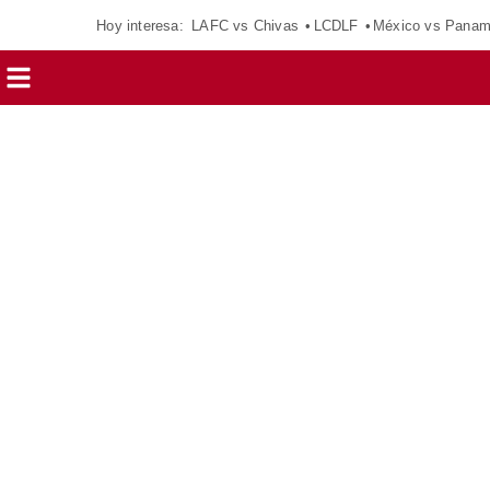
Hoy interesa:
LAFC vs Chivas
LCDLF
México vs Pana