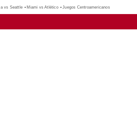
ca vs Seattle
Miami vs Atlético
Juegos Centroamericanos