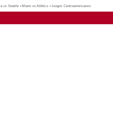
ca vs Seattle
Miami vs Atlético
Juegos Centroamericanos