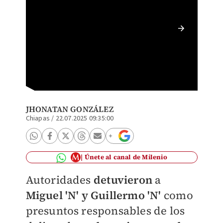
Miguel 
presunt
Especia
JHONATAN GONZÁLEZ
Chiapas
/
22.07.2025 09:35:00
Únete al canal de Milenio
Autoridades
detuvieron
a
Miguel 'N' y Guillermo 'N'
como
presuntos responsables de los