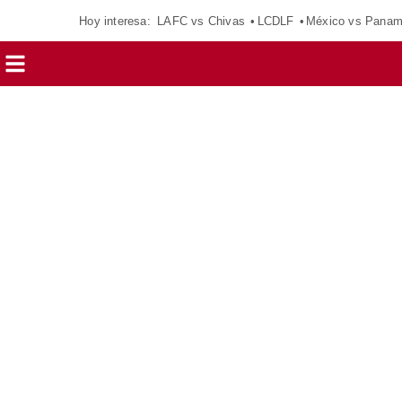
Hoy interesa:
LAFC vs Chivas
LCDLF
México vs Pana