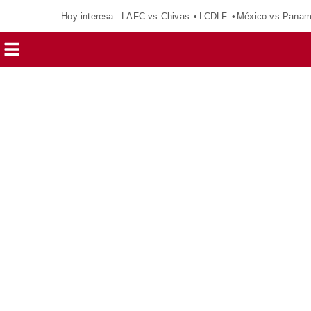
Hoy interesa:
LAFC vs Chivas
LCDLF
México vs Pana