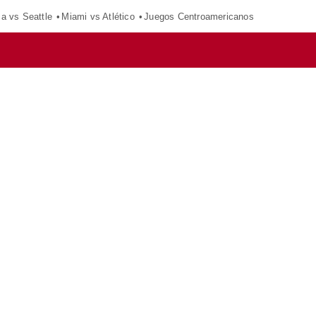
ca vs Seattle
Miami vs Atlético
Juegos Centroamericanos