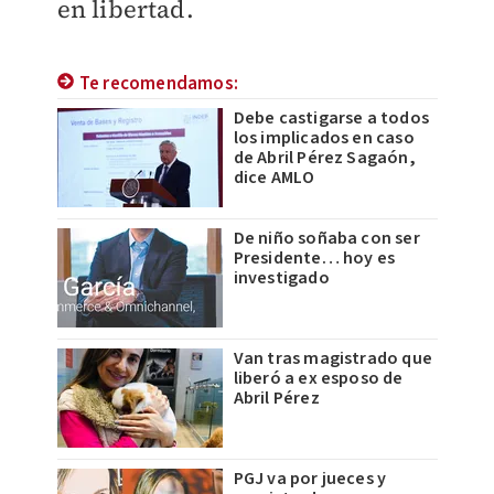
en libertad.
Te recomendamos:
Debe castigarse a todos
los implicados en caso
de Abril Pérez Sagaón,
dice AMLO
De niño soñaba con ser
Presidente… hoy es
investigado
Van tras magistrado que
liberó a ex esposo de
Abril Pérez
PGJ va por jueces y