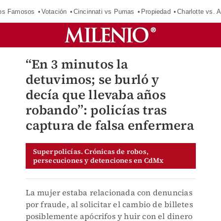
los Famosos
Votación
Cincinnati vs Pumas
Propiedad
Charlotte vs. A
“En 3 minutos la
detuvimos; se burló y
decía que llevaba años
robando”: policías tras
captura de falsa enfermera
Superpolicías. Crónicas de robos,
persecuciones y detenciones en CdMx
La mujer estaba relacionada con denuncias
por fraude, al solicitar el cambio de billetes
posiblemente apócrifos y huir con el dinero