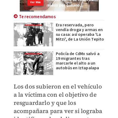
Te recomendamos
Era reservada, pero
vendía droga y armas en
su casa: así operaba 'La
Mitzi', de La Unión Tepito
Policía de CdMx salvó a
19 migrantes tras
marcarle el alto a un
autobús en Iztapalapa
Los dos subieron en el vehículo
a la víctima con el objetivo de
resguardarlo y que los
acompañara para ver si lograba