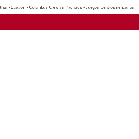
tlas
Exatlón
Columbus Crew vs Pachuca
Juegos Centroamericanos