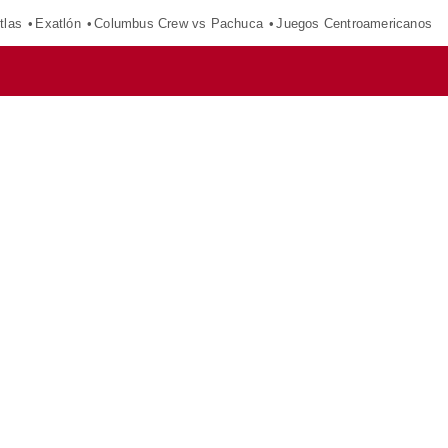
tlas
Exatlón
Columbus Crew vs Pachuca
Juegos Centroamericanos