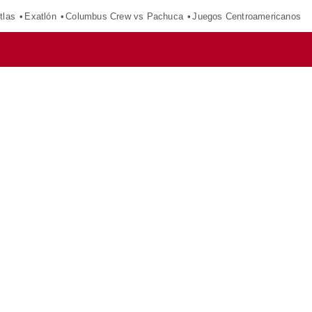
tlas
Exatlón
Columbus Crew vs Pachuca
Juegos Centroamericanos