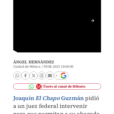
'El Cha
estancia
ÁNGEL HERNÁNDEZ
Ciudad de México
/
09.08.2023 10:04:00
Únete al canal de Milenio
Joaquín
El Chapo
Guzmán
pidió
a un juez federal intervenir
para que permitan a su abogada